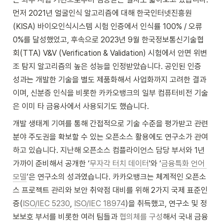
먼저 2021년 얼굴인식 알고리즘에 대해 한국인터넷진흥원
(KISA) 바이오인식시스템 시험 인증에서 인식률 100% / 오류 
0%를 달성했었고, 후속으로 2023년 9월 한국정보통신기술협
회(TTA) V&V (Verification & Validation) 시험에서 안면 위변
조 탐지 알고리즘의 높은 성능을 인정받았습니다. 공인된 인증 
성과는 개발한 기술을 별도 제품화해서 사업화까지 고려한 결과
이며, 신분증 인식을 비롯한 카카오뱅크의 일부 컴퓨터비전 기술
은 이미 타 금융사에서 사용되기도 했습니다.
개발 생태계 기여를 통해 간접적으로 기술 수준을 평가받고 관련 
분야 주도권을 확보할 수 있는 오픈소스 활용에도 연구소가 관여
하고 있습니다. 지난해 오픈소스 컴플라이언스 담당 부서와 1년 
가까이 준비해서 공개한 ‘
무자각 터치 데이터
'와 ‘
금융특화 언어 
모델
’은 연구소의 성과였습니다. 카카오뱅크는 체계적인 오픈소
스 프로젝트 관리와 보안 취약점 대비를 위해 2가지 국제 표준인
증(
ISO/IEC 5230
, 
ISO/IEC 18974
)을 취득했고, 연구소 및 정
보보호 부서를 비롯한 여러 팀들과 
협의체를 구성
해서 국내 금융